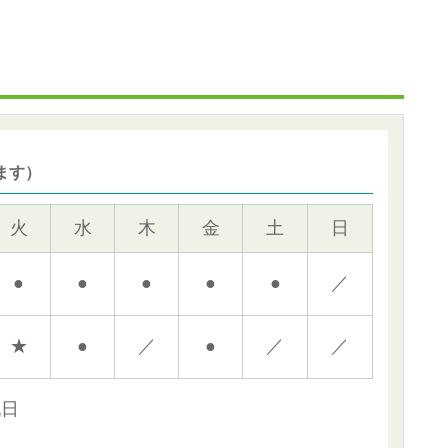
ます）
火
水
木
金
土
日
●
●
●
●
●
／
★
●
／
●
／
／
祝日