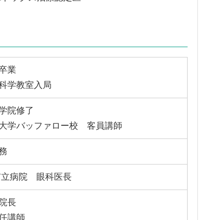
卒業
科学教室入局
学院修了
大学バッファロー校 客員講師
務
市立病院 眼科医長
院長
任講師