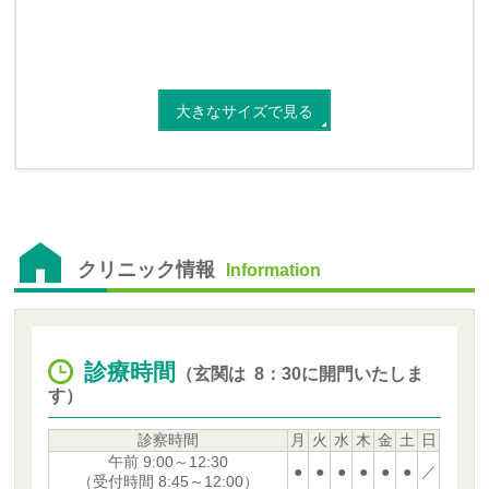
大きなサイズで見る
クリニック情報
Information
診療時間
（玄関は 8：30に開門いたしま
す）
診察時間
月
火
水
木
金
土
日
午前 9:00～12:30
●
●
●
●
●
●
／
（受付時間 8:45～12:00）